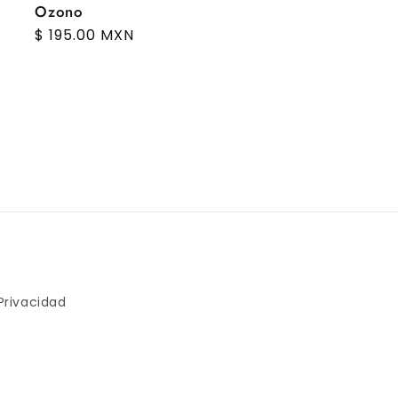
Ozono
Regular
$ 195.00 MXN
price
Privacidad