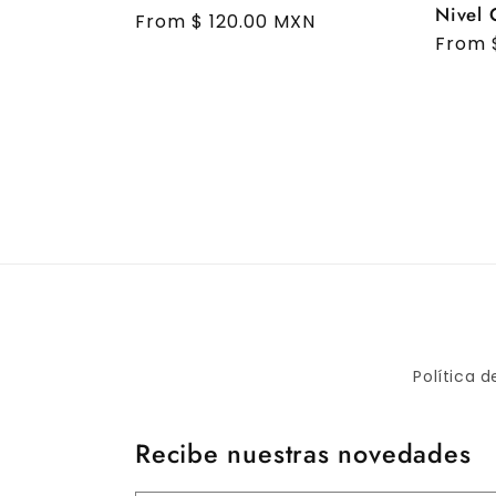
Nivel 
Regular
From $ 120.00 MXN
Regul
From 
price
price
Política 
Recibe nuestras novedades