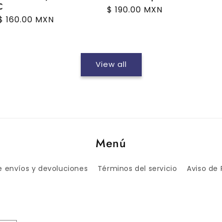
C
Regular
$ 190.00 MXN
ar
$ 160.00 MXN
price
View all
Menú
de envíos y devoluciones
Términos del servicio
Aviso de 